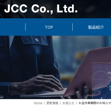
コ
ナ
ン
ビ
テ
ゲ
ン
ー
ツ
シ
TOP
製品紹介
へ
ョ
ス
ン
キ
に
ッ
移
プ
動
Home
更新情報
お知らせ
お盆休業期間のお知ら