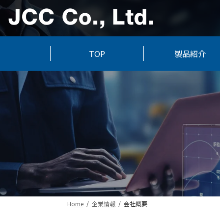
コ
ナ
ン
ビ
テ
ゲ
ン
ー
ツ
シ
TOP
製品紹介
へ
ョ
ス
ン
キ
に
ッ
移
プ
動
Home
企業情報
会社概要